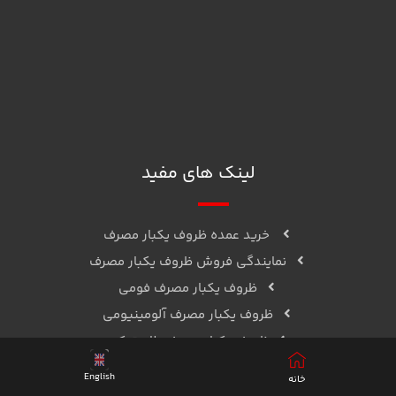
البرز، نظرآباد، شهرک صنعتی، خیابان بهارستان، خیابان گلایل، قطعه
D12
ما را در اینستاگرام دنبال کنید
واتساپ
تلگرام
لینک های مفید
خرید عمده ظروف یکبار مصرف
نمایندگی فروش ظروف یکبار مصرف
ظروف یکبار مصرف فومی
ظروف یکبار مصرف آلومینیومی
ظروف یکبار مصرف پلاستیکی
English
خانه
نمادها