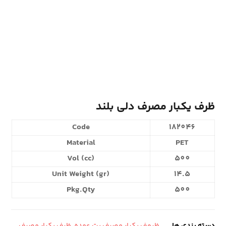
ظرف یکبار مصرف دلی بلند
Code
182046
Material
PET
Vol (cc)
500
Unit Weight (gr)
14.5
Pkg.Qty
500
دسته بندی ها
ظروف یکبار مصرف پت عمده
,
ظرف یکبار مصرف