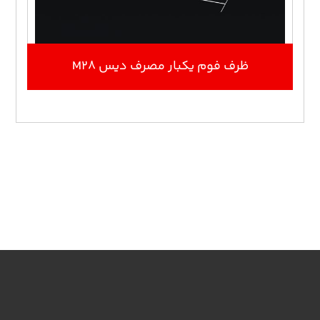
ظرف فوم یکبار مصرف دیس M28