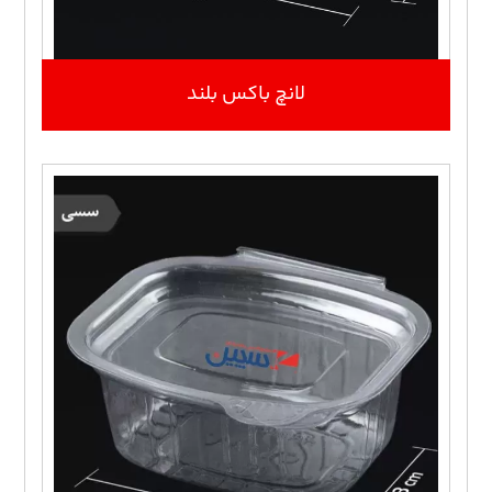
لانچ باکس بلند