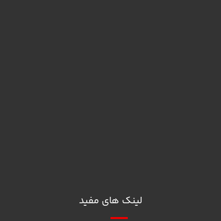
026-45333626-30
info@caspianplasticaria.com
البرز، نظرآباد، شهرک صنعتی، خیابان بهارستان، خیابان گلایل، قطعه
D12
ما را در اینستاگرام دنبال کنید
واتساپ
تلگرام
لینک های مفید