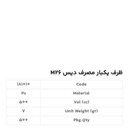
ظرف یکبار مصرف دیس M26
181010
Code
Ps
Material
500
Vol (cc)
7
Unit Weight (gr)
500
Pkg.Qty