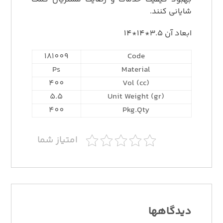
شایانی کنند.
ابعاد آن 3.5*14*14
181009
Code
Ps
Material
400
Vol (cc)
5.5
Unit Weight (gr)
400
Pkg.Qty
امتیاز شما
دیدگاهها