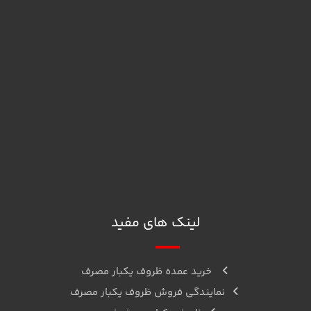
026-45333626-30
info@caspianplasticaria.com
البرز، نظرآباد، شهرک صنعتی، خیابان بهارستان، خیابان گلایل، قطعه
D12
ما را در اینستاگرام دنبال کنید
واتساپ
تلگرام
لینک های مفید
خرید عمده ظروف یکبار مصرف
نمایندگی فروش ظروف یکبار مصرف